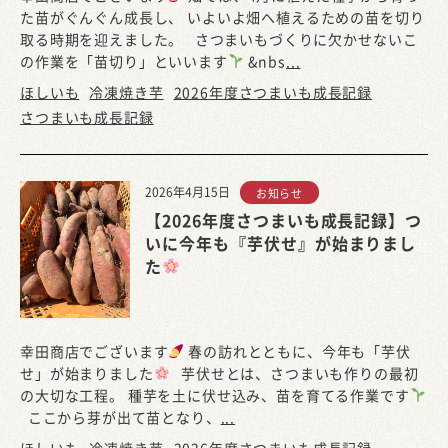
た苗がぐんぐん成長し、 いよいよ畑へ植えるための苗を切り
取る時期を迎えました。 さつまいもづくりに欠かせないこ
の作業を「苗切り」といいます
&nbs
...
ほしいも
冷凍焼き芋
2026年度さつまいも成長記録
さつまいも成長記録
2026年4月15日
お知らせ
【2026年度さつまいも成長記録】つ
いに今年も『芋伏せ』が始まりまし
た
幸田商店でございます
春の訪れとともに、今年も「芋伏
せ」が始まりました
芋伏せとは、さつまいも作りの最初
の大切な工程。 種芋を土に伏せ込み、苗を育てる作業です
ここから芽が出て苗となり、
...