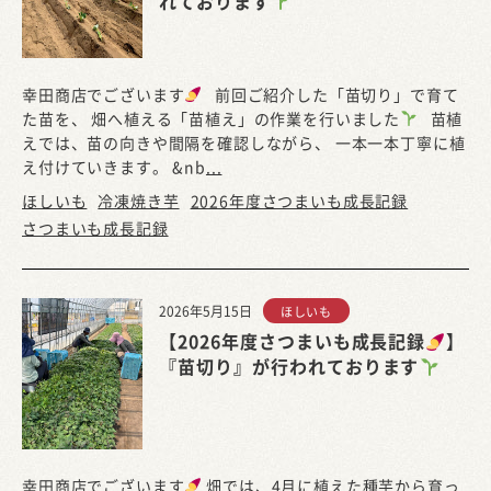
れております
幸田商店でございます
前回ご紹介した「苗切り」で育て
た苗を、 畑へ植える「苗植え」の作業を行いました
苗植
えでは、苗の向きや間隔を確認しながら、 一本一本丁寧に植
え付けていきます。 &nb
...
ほしいも
冷凍焼き芋
2026年度さつまいも成長記録
さつまいも成長記録
2026年5月15日
ほしいも
【2026年度さつまいも成長記録
】
『苗切り』が行われております
幸田商店でございます
畑では、4月に植えた種芋から育っ