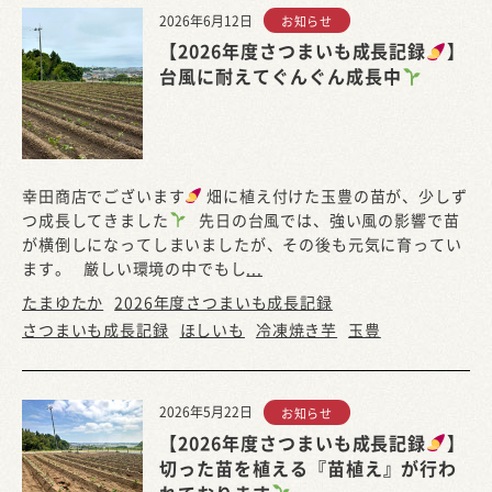
2026年6月12日
お知らせ
【2026年度さつまいも成長記録
】
台風に耐えてぐんぐん成長中
幸田商店でございます
畑に植え付けた玉豊の苗が、少しず
つ成長してきました
先日の台風では、強い風の影響で苗
が横倒しになってしまいましたが、その後も元気に育ってい
ます。 厳しい環境の中でもし
...
たまゆたか
2026年度さつまいも成長記録
さつまいも成長記録
ほしいも
冷凍焼き芋
玉豊
2026年5月22日
お知らせ
【2026年度さつまいも成長記録
】
切った苗を植える『苗植え』が行わ