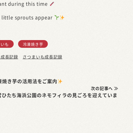
ant during this time
 little sprouts appear
しいも
冷凍焼き芋
も成長記録
さつまいも成長記録
凍焼き芋の活用法をご案内
次の記事へ ≫
営ひたち海浜公園のネモフィラの見ごろを迎えていま