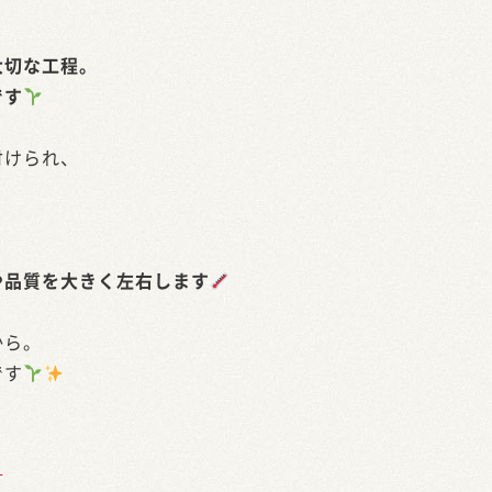
大切な工程。
です
付けられ、
や品質を大きく左右します
から。
です
ら