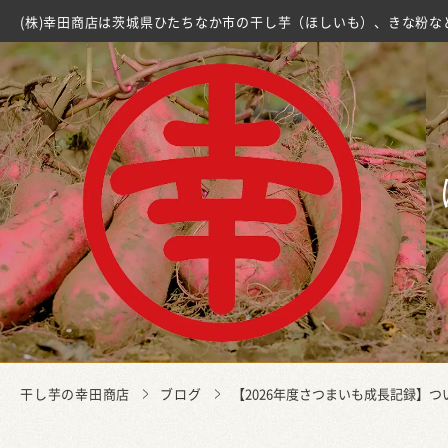
(株)幸田商店は茨城県ひたちなか市の干し芋（ほしいも）、きな粉な
干し芋の幸田商店
ブログ
【2026年度さつまいも成長記録】