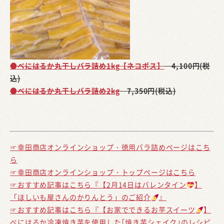
●べにはるか丸干しバラ詰め1kg【ネコポス】
4,100円(税
込)
●べにはるか丸干しバラ詰め2kg
7,350円(税込)
☞幸田商店オンラインショップ・徳用バラ詰めページはこち
ら
☞幸田商店オンラインショップ・トップページはこちら
☞おすすめ記事はこちら『【2月14日はバレンタイン
】
「ほしいも屋さんのかりんとう」のご紹介
』
☞おすすめ記事はこちら『【お家でできるお芋スイーツ
】
べにはるか冷凍焼き芋を使用した｢焼き芋シェイク｣のレシピ