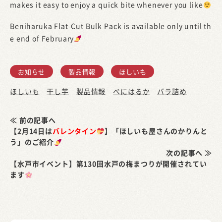
makes it easy to enjoy a quick bite whenever you like
Beniharuka Flat-Cut Bulk Pack is available only until th
e end of February
お知らせ
製品情報
ほしいも
ほしいも
干し芋
製品情報
べにはるか
バラ詰め
≪ 前の記事へ
【2月14日は
バレンタイン
】「ほしいも屋さんのかりんと
う」のご紹介
次の記事へ ≫
【水戸市イベント】第130回水戸の梅まつりが開催されてい
ます