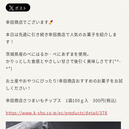
ポスト
幸田商店でございます
本日は先週に引き続き幸田商店で人気のお菓子を紹介しま
す！
茨城県産のべにはるか・べにあずまを使用。
かりっとした食感とやさしい甘さで後引く美味しさです(*^-
^*)
お土産やおやつにぴったり!幸田商店おすすめのお菓子をお試
しください！
幸田商店さつまいもチップス 1袋100ｇ入 300円(税込)
https://www.k-sho.co.jp/ec/products/detail/378