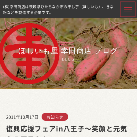
(株)幸田商店は茨城県ひたちなか市の干し芋（ほしいも）、きな
粉などを製造する企業です。
ほしいも屋 幸田商店 ブログ
BLOG
2011年10月17日
お知らせ
復興応援フェアin八王子～笑顔と元気