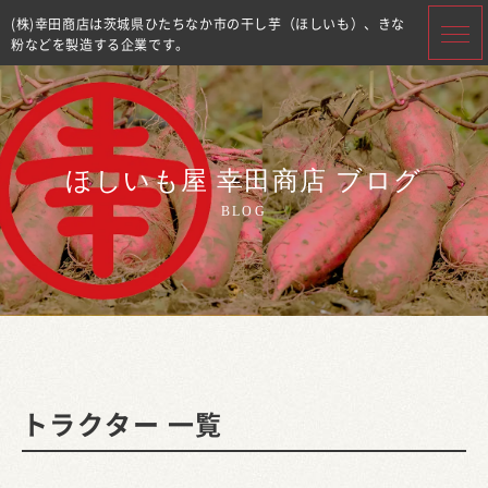
(株)幸田商店は茨城県ひたちなか市の干し芋（ほしいも）、きな
粉などを製造する企業です。
ほしいも屋 幸田商店 ブログ
BLOG
トラクター 一覧