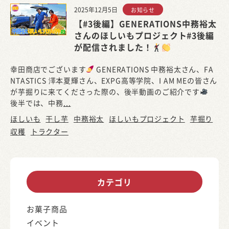
2025年12月5日
お知らせ
【#3後編】GENERATIONS中務裕太
さんのほしいもプロジェクト#3後編
が配信されました！
幸田商店でございます
GENERATIONS 中務裕太さん、FA
NTASTICS 澤本夏輝さん、EXPG高等学院、I AM MEの皆さん
が芋掘りに来てくださった際の、後半動画のご紹介です
後半では、中務
...
ほしいも
干し芋
中務裕太
ほしいもプロジェクト
芋掘り
収穫
トラクター
カテゴリ
お菓子商品
イベント