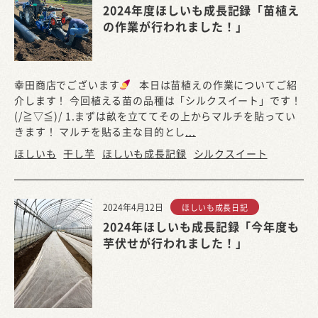
2024年度ほしいも成長記録「苗植え
の作業が行われました！」
幸田商店でございます
本日は苗植えの作業についてご紹
介します！ 今回植える苗の品種は「シルクスイート」です！
(/≧▽≦)/ 1.まずは畝を立ててその上からマルチを貼ってい
きます！ マルチを貼る主な目的とし
...
ほしいも
干し芋
ほしいも成長記録
シルクスイート
2024年4月12日
ほしいも成長日記
2024年ほしいも成長記録「今年度も
芋伏せが行われました！」