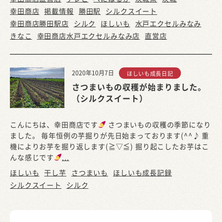
幸田商店
掲載情報
勝田駅
シルクスイート
幸田商店勝田駅店
シルク
ほしいも
水戸エクセルみなみ
きなこ
幸田商店水戸エクセルみなみ店
直営店
2020年10月7日
ほしいも成長日記
さつまいもの収穫が始まりました。
（シルクスイート）
こんにちは、幸田商店です
さつまいもの収穫の季節になり
ました。 毎年恒例の芋掘りが先日始まっております(^^♪ 重
機によりお芋を掘り返します(≧▽≦) 掘り起こしたお芋はこ
んな感じです
...
ほしいも
干し芋
さつまいも
ほしいも成長記録
シルクスイート
シルク