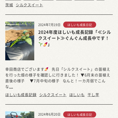
茨城
シルクスイート
2024年7月19日
ほしいも成長日記
2024年度ほしいも成長記録「≪シル
クスイート≫ぐんぐん成長中です！
」
幸田商店でございます
先日「シルクスイート」の苗植え
を行った畑の様子を確認しに行きました！ ▼6月末の苗植え
直後の様子 ▼7月中旬の様子 なんと！一カ月弱でこん
な
...
ほしいも成長記録
シルクスイート
ほしいも
干し芋
2024年6月20日
ほしいも成長日記