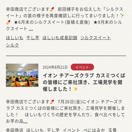
幸田商店でございます
前回様子をお伝えした「シルクス
イート」の苗の様子を再度確認しに行ってまいりました！
★6月末のシルクスイート(苗植え直後) ★8月末のシル
クスイート
...
ほしいも
干し芋
ほしいも成長記録
シルクスイート
シルク
2024年8月21日
イベント
イオン チアーズクラブ カスミつくば
の皆様にご来社頂き、工場見学を開
催しました！
幸田商店でございます
7月26日(金)にイオン チアーズク
ラブ カスミつくばの皆様にご来社頂き、工場見学を開催しま
した！ ほしいもづくりの歴史を学んだり、食べ比べをして
お芋の品
...
幸田商店
ほしいも
干し芋
イベント
べにはるか
玉豊