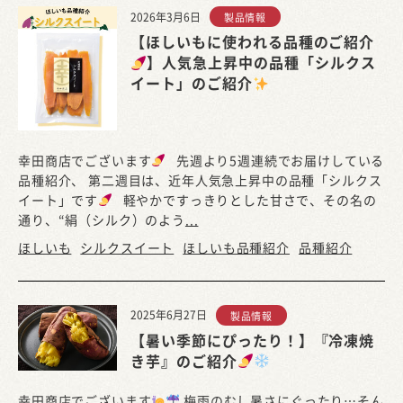
2026年3月6日
製品情報
【ほしいもに使われる品種のご紹介
】人気急上昇中の品種「シルクス
イート」のご紹介
幸田商店でございます
先週より5週連続でお届けしている
品種紹介、 第二週目は、近年人気急上昇中の品種「シルクス
イート」です
軽やかですっきりとした甘さで、その名の
通り、“絹（シルク）のよう
...
ほしいも
シルクスイート
ほしいも品種紹介
品種紹介
2025年6月27日
製品情報
【暑い季節にぴったり！】『冷凍焼
き芋』のご紹介
幸田商店でございます
梅雨のむし暑さにぐったり…そん