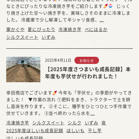
なときにぴったりな冷凍焼き芋をご紹介します
じっく
り焼き上げた甘～い焼き芋を、美味しさそのままに冷凍しま
した。 冷蔵庫で少し解凍して半シャリ食感、
...
栗かぐや
夏にぴったり
冷凍焼き芋
べにはるか
シルクスイート
いずみ
2025年4月11日
お知らせ
【2025年度さつまいも成長記録】本
年度も芋伏せが行われました！
幸田商店でございます
今年も「芋伏せ」の季節がやってき
ました！ ▼作業の流れ ①肥料をまき、トラクターで土を耕
し苗床を作ります。 ②そこに、種芋をひとつひとつ手作業で
伏せていきます。 ③並べ終わったら水を
...
冷凍焼き芋
シルクスイート
シルク
いずみ
泉
2025年度ほしいも成長記録
ほしいも
干し芋
ほしいも成長記録