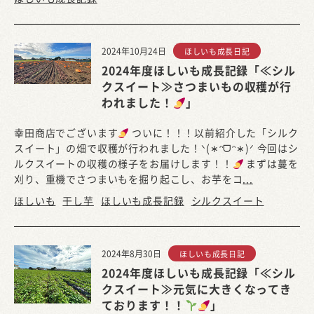
2024年10月24日
ほしいも成長日記
2024年度ほしいも成長記録「≪シル
クスイート≫さつまいもの収穫が行
われました！
」
幸田商店でございます
ついに！！！以前紹介した「シルク
スイート」の畑で収穫が行われました！ᐠ(∗ᵔᗜᵔ∗)ᐟ 今回はシ
ルクスイートの収穫の様子をお届けします！！
まずは蔓を
刈り、重機でさつまいもを掘り起こし、お芋をコ
...
ほしいも
干し芋
ほしいも成長記録
シルクスイート
2024年8月30日
ほしいも成長日記
2024年度ほしいも成長記録「≪シル
クスイート≫元気に大きくなってき
ております！！
」