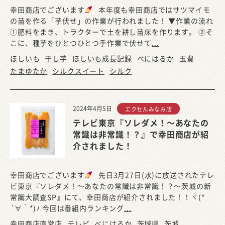
幸田商店でございます
本年度も幸田商店ではサツマイモ
の苗を作る「芋伏せ」の作業が行われました！ ▼作業の流れ
①肥料をまき、トラクターで土を耕し苗床を作ります。 ②そ
こに、種芋をひとつひとつ手作業で伏せて
...
ほしいも
干し芋
ほしいも成長記録
べにはるか
玉豊
たまゆたか
シルクスイート
シルク
2024年4月5日
エクセルみなみ店
テレビ東京『ソレダメ！～あなたの
常識は非常識！？』で幸田商店が紹
介されました！
幸田商店でございます
先日3月27日(水)に放送されたテレ
ビ東京『ソレダメ！～あなたの常識は非常識！？～茨城の新
常識大調査SP』にて、幸田商店が紹介されました！！ヾ(*
´∀｀*)ﾉ 今回は番組内ランキング
...
幸田商店直営店
テレビ
べにはるか
茨城県
茨城