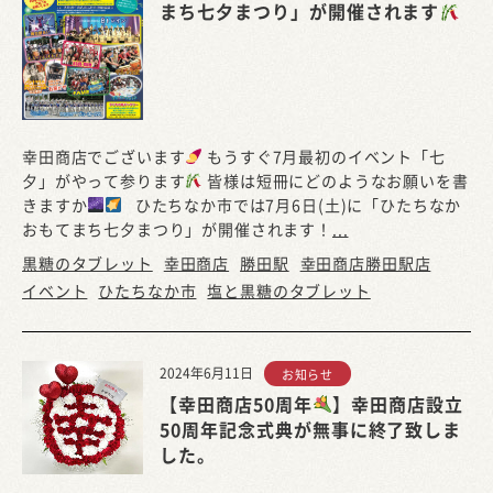
まち七夕まつり」が開催されます
幸田商店でございます
もうすぐ7月最初のイベント「七
夕」がやって参ります
皆様は短冊にどのようなお願いを書
きますか
ひたちなか市では7月6日(土)に「ひたちなか
おもてまち七夕まつり」が開催されます！
...
黒糖のタブレット
幸田商店
勝田駅
幸田商店勝田駅店
イベント
ひたちなか市
塩と黒糖のタブレット
2024年6月11日
お知らせ
【幸田商店50周年
】幸田商店設立
50周年記念式典が無事に終了致しま
した。