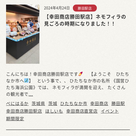
2024年4月24日
勝田駅店
【幸田商店勝田駅店】ネモフィラの
見ごろの時期になりました！！
こんにちは！幸田商店勝田駅店です
【ようこそ ひたち
なか市へ
】 という事で、、 ひたちなか市の名所 《国営ひ
たち海浜公園》では、 ネモフィラが満開を迎え、 たくさん
の観光者で
...
べにはるか
茨城県
茨城
ひたちなか市
幸田商店
勝田駅
幸田商店勝田駅店
ほしいも
幸田商店直営店
イベント
期間限定