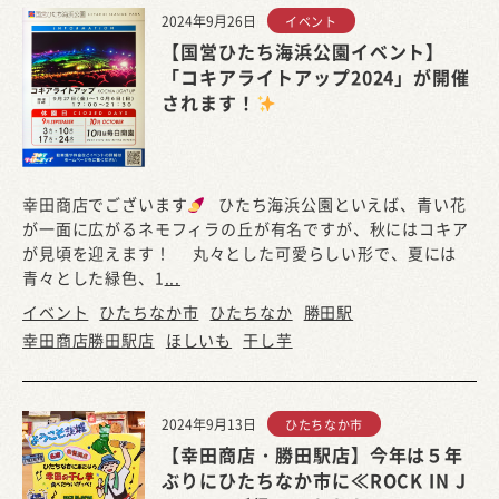
2024年9月26日
イベント
【国営ひたち海浜公園イベント】
「コキアライトアップ2024」が開催
されます！
幸田商店でございます
ひたち海浜公園といえば、青い花
が一面に広がるネモフィラの丘が有名ですが、秋にはコキア
が見頃を迎えます！ 丸々とした可愛らしい形で、夏には
青々とした緑色、1
...
イベント
ひたちなか市
ひたちなか
勝田駅
幸田商店勝田駅店
ほしいも
干し芋
2024年9月13日
ひたちなか市
【幸田商店・勝田駅店】今年は５年
ぶりにひたちなか市に≪ROCK IN J