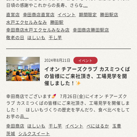
日頃の感謝やこれからの長寿、さらな
...
直営店
幸田商店直営店
イベント
期間限定
勝田駅店
水戸エクセルみなみ
勝田駅
幸田商店水戸エクセルみなみ店
幸田商店勝田駅店
敬老の日
ほしいも
干し芋
2024年8月21日
イベント
イオン チアーズクラブ カスミつくば
の皆様にご来社頂き、工場見学を開
催しました！
幸田商店でございます
7月26日(金)にイオン チアーズク
ラブ カスミつくばの皆様にご来社頂き、工場見学を開催しま
した！ ほしいもづくりの歴史を学んだり、食べ比べをして
お芋の品
...
幸田商店
ほしいも
干し芋
イベント
べにはるか
玉豊
茨城
シルクスイート