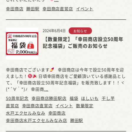
幸田商店
勝田駅
幸田商店直営店
イベント
2024年6月4日
お知らせ
【数量限定】「幸田商店設立50周年
記念福袋」ご販売のお知らせ
幸田商店でございます
幸田商店は今年で設立50周年を迎
えました！
日頃幸田商店をご愛顧頂いている感謝品とし
て、「幸田商店設立50周年記念福袋」を販売致します！！ヾ
(*´∀｀*)ﾉ 幸田商
...
50周年記念
幸田商店勝田駅店
福袋
ほしいも
干し芋
直営店
幸田商店直営店
イベント
数量限定
水戸エクセルみなみ
幸田商店
幸田商店水戸エクセルみなみ店
勝田駅