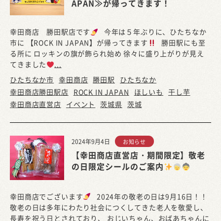
APAN≫が帰ってきます！
幸田商店 勝田駅店です
今年は５年ぶりに、ひたちなか
市に 【ROCK IN JAPAN】が帰ってきます
勝田駅にも至
る所に ロッキンの旗が飾られ始め 徐々に盛り上がりが見え
てきました
...
ひたちなか市
幸田商店
勝田駅
ひたちなか
幸田商店勝田駅店
ROCK IN JAPAN
ほしいも
干し芋
幸田商店直営店
イベント
茨城県
茨城
2024年9月4日
お知らせ
【幸田商店直営店・期間限定】敬老
の日限定シールのご案内
幸田商店でございます
2024年の敬老の日は9月16日！！
敬老の日は多年にわたり社会につくしてきた老人を敬愛し、
長寿を祝う日とされており、 おじいちゃん、おばあちゃんに