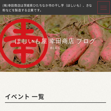
(株)幸田商店は茨城県ひたちなか市の干し芋（ほしいも）、きな
粉などを製造する企業です。
ほしいも屋 幸田商店 ブログ
BLOG
イベント 一覧