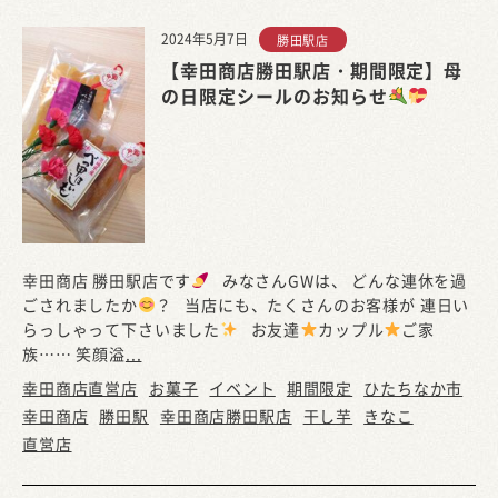
2024年5月7日
勝田駅店
【幸田商店勝田駅店・期間限定】母
の日限定シールのお知らせ
幸田商店 勝田駅店です
みなさんGWは、 どんな連休を過
ごされましたか
？ 当店にも、たくさんのお客様が 連日い
らっしゃって下さいました
お友達
カップル
ご家
族…… 笑顔溢
...
幸田商店直営店
お菓子
イベント
期間限定
ひたちなか市
幸田商店
勝田駅
幸田商店勝田駅店
干し芋
きなこ
直営店