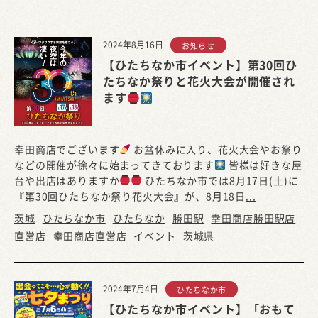
2024年8月16日
お知らせ
【ひたちなか市イベント】第30回ひ
たちなか祭りと花火大会が開催され
ます
幸田商店でございます
お盆休みに入り、花火大会やお祭り
などの開催が徐々に始まってきております
皆様は好きな屋
台や出店はありますか
ひたちなか市では8月17日(土)に
『第30回ひたちなか祭り花火大会』が、8月18日
...
茨城
ひたちなか市
ひたちなか
勝田駅
幸田商店勝田駅店
直営店
幸田商店直営店
イベント
茨城県
2024年7月4日
ひたちなか市
【ひたちなか市イベント】「おもて