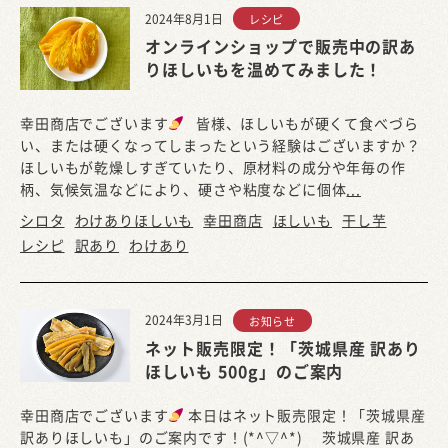
2024年8月1日
レシピ
オンラインショップで販売中の訳あ
りほしいもを温めてみました！
幸田商店でございます
皆様、ほしいもが硬くて食べづら
い、または硬くなってしまったという経験はございますか？
ほしいもが乾燥しすぎていたり、原材料の成分や年毎の作
柄、気候気温などにより、硬さや粘度などに個体
...
シロタ
わけありほしいも
幸田商店
ほしいも
干し芋
レシピ
訳あり
わけあり
2024年3月1日
お知らせ
ネット販売限定！「茨城県産 訳あり
ほしいも 500g」のご案内
幸田商店でございます
本日はネット販売限定！「茨城県産
訳ありほしいも」のご案内です！(*^▽^*) 茨城県産 訳あ