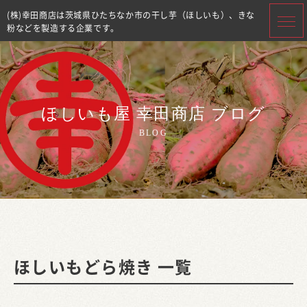
(株)幸田商店は茨城県ひたちなか市の干し芋（ほしいも）、きな
粉などを製造する企業です。
ほしいも屋 幸田商店 ブログ
BLOG
ほしいもどら焼き 一覧