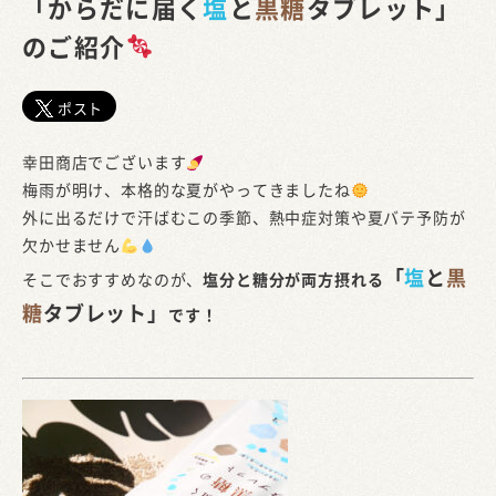
「からだに届く
塩
と
黒糖
タブレット」
のご紹介
ポスト
幸田商店でございます
梅雨が明け、本格的な夏がやってきましたね
外に出るだけで汗ばむこの季節、熱中症対策や夏バテ予防が
欠かせません
「
塩
と
黒
そこでおすすめなのが、
塩分と糖分が両方摂れる
糖
タブレット」
です！