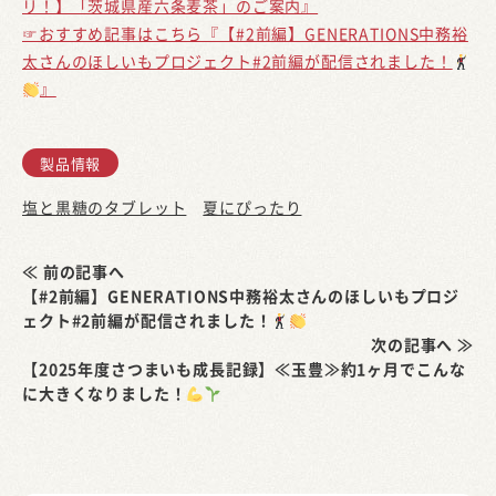
リ！】「茨城県産六条麦茶」のご案内』
☞おすすめ記事はこちら『【#2前編】GENERATIONS中務裕
太さんのほしいもプロジェクト#2前編が配信されました！
』
製品情報
塩と黒糖のタブレット
夏にぴったり
≪ 前の記事へ
【#2前編】GENERATIONS中務裕太さんのほしいもプロジ
ェクト#2前編が配信されました！
次の記事へ ≫
【2025年度さつまいも成長記録】≪玉豊≫約1ヶ月でこんな
に大きくなりました！