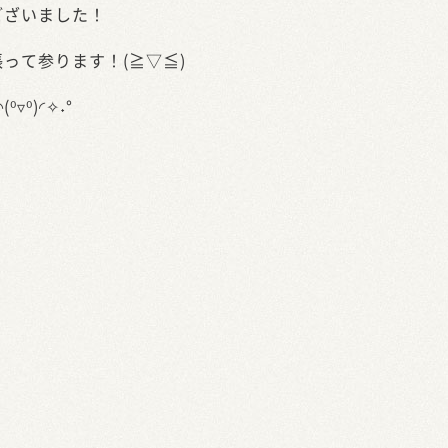
ございました！
って参ります！(≧▽≦)
⁰)◜✧˖°