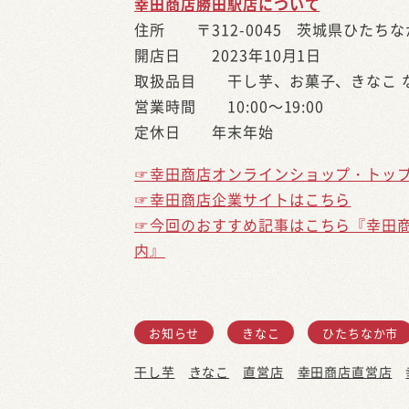
幸田商店勝田駅店について
住所 〒312-0045 茨城県ひたちなか
開店日 2023年10月1日
取扱品目 干し芋、お菓子、きなこ 
営業時間 10:00～19:00
定休日 年末年始
☞幸田商店オンラインショップ・トッ
☞幸田商店企業サイトはこちら
☞今回のおすすめ記事はこちら『幸田
内』
お知らせ
きなこ
ひたちなか市
干し芋
きなこ
直営店
幸田商店直営店