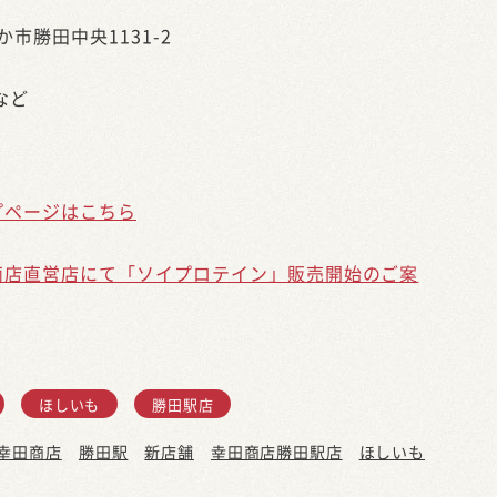
市勝田中央1131-2
など
プページはこちら
商店直営店にて「ソイプロテイン」販売開始のご案
ほしいも
勝田駅店
幸田商店
勝田駅
新店舗
幸田商店勝田駅店
ほしいも