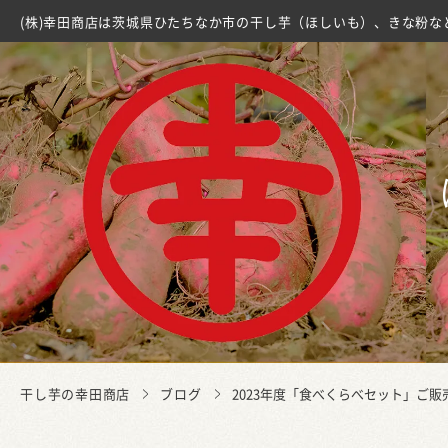
(株)幸田商店は茨城県ひたちなか市の干し芋（ほしいも）、きな粉な
干し芋の幸田商店
ブログ
2023年度「食べくらべセット」ご販