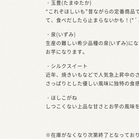
・玉豊(たまゆたか)
“これぞほしいも”昔ながらの定番商品
て、食べだしたら止まらないかも！(*´﹃
・泉(いずみ)
生産の難しい希少品種の泉(いずみ)に
お芋になります。
・シルクスイート
近年、焼きいもなどで人気急上昇中の
さっぱりとした優しい風味に独特の食
・ほしこがね
しつこくない上品な甘さとお芋の風味
※在庫がなくなり次第終了となってお