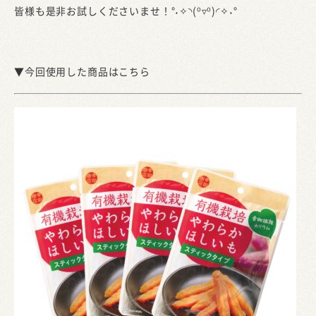
皆様も是非お試しくださいませ！°˖✧◝(⁰▿⁰)◜✧˖°
▼今回使用した商品はこちら