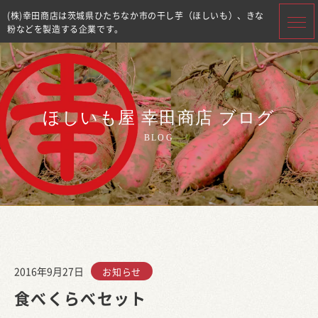
(株)幸田商店は茨城県ひたちなか市の干し芋（ほしいも）、きな
粉などを製造する企業です。
ほしいも屋 幸田商店 ブログ
BLOG
2016年9月27日
お知らせ
食べくらべセット