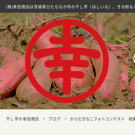
(株)幸田商店は茨城県ひたちなか市の干し芋（ほしいも）、きな粉な
干し芋の幸田商店
ブログ
からだきなこフォトコンテスト 結