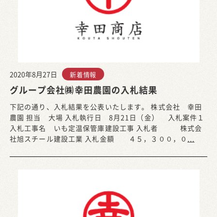
2020年8月27日
新着情報
グループ会社㈱幸田農園の入札結果
下記の通り、入札結果を公表いたします。 株式会社 幸田
農園 担当 大場 入札執行日 8月21日（金） 入札案件１
入札工事名 いも定温保管庫建設工事 入札者 株式会
社旭スチール建設工業 入札金額 ４５，３００，０
...