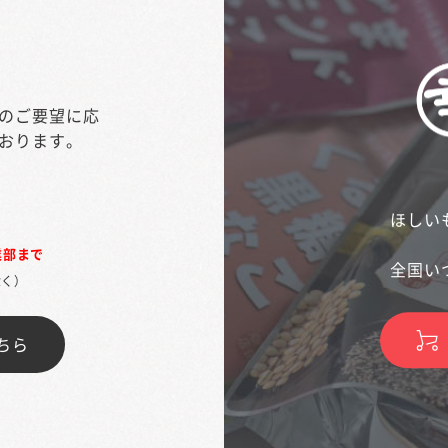
のご要望に応
おります。
ほしい
業部まで
全国い
除く）
ちら