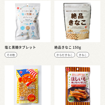
塩と黒糖タブレット
絶品きなこ 150g
その他
からだきなこ
きなこ