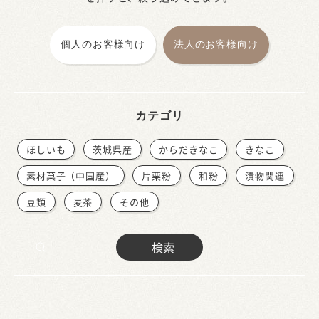
個人のお客様向け
法人のお客様向け
カテゴリ
ほしいも
茨城県産
からだきなこ
きなこ
素材菓子（中国産）
片栗粉
和粉
漬物関連
豆類
麦茶
その他